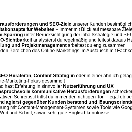
rausforderungen und SEO-Ziele
unserer Kunden bestmöglich
ltskonzepte für Websites
– immer mit Blick auf messbare Zie
le Sparring
unter Berücksichtigung der Inhaltsstrategie und S
O-Sichtbarkeit
analysierst du regelmäßig und leitest daraus
klung und Projektmanagement
arbeitest du eng zusammen
den Bereichen des Online-Marketings im Austausch mit Fachko
EO-Berater:in, Content-Strateg:in
oder in einer ähnlich gela
nline-Marketing-Fokus gesammelt
d hast Erfahrung in sinnvoller
Nutzerführung und UX
nspruchsvolle kommunikative Herausforderungen
schrecken
ativen Schreibstil triffst du immer den richtigen Ton – egal ob 
und
agierst gegenüber Kunden beratend und lösungsorientie
ung mit Content-Management-Systemen sowie Tools wie Google An
ort und Schrift, sowie sehr gute Englischkenntnisse