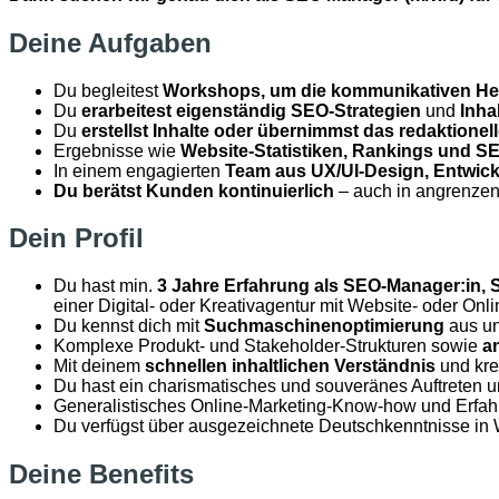
Deine Aufgaben
Du begleitest
Workshops, um die kommunikativen He
Du
erarbeitest eigenständig SEO-Strategien
und
Inha
Du
erstellst Inhalte oder übernimmst das redaktionel
Ergebnisse wie
Website-Statistiken, Rankings und SE
In einem engagierten
Team aus UX/UI-Design, Entwic
Du berätst Kunden kontinuierlich
– auch in angrenzen
Dein Profil
Du hast min.
3 Jahre Erfahrung als SEO-Manager:in, S
einer Digital- oder Kreativagentur mit Website- oder O
Du kennst dich mit
Suchmaschinenoptimierung
aus un
Komplexe Produkt- und Stakeholder-Strukturen sowie
a
Mit deinem
schnellen inhaltlichen Verständnis
und kre
Du hast ein charismatisches und souveränes Auftreten 
Generalistisches Online-Marketing-Know-how und Erfahr
Du verfügst über ausgezeichnete Deutschkenntnisse in W
Deine Benefits