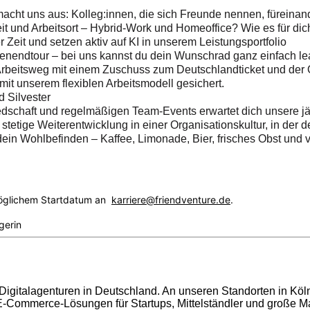
acht uns aus: Kolleg:innen, die sich Freunde nennen, füreinan
it und Arbeitsort – Hybrid-Work und Homeoffice? Wie es für di
 Zeit und setzen aktiv auf KI in unserem Leistungsportfolio
enendtour – bei uns kannst du dein Wunschrad ganz einfach l
Arbeitsweg mit einem Zuschuss zum Deutschlandticket und der 
it unserem flexiblen Arbeitsmodell gesichert.
d Silvester
dschaft und regelmäßigen Team-Events erwartet dich unsere jä
tetige Weiterentwicklung in einer Organisationskultur, in der d
 dein Wohlbefinden – Kaffee, Limonade, Bier, frisches Obst und 
möglichem Startdatum an
karriere@friendventure.de
.
gerin
Digitalagenturen in Deutschland. An unseren Standorten in Köln
-Commerce-Lösungen für Startups, Mittelständler und große Mar